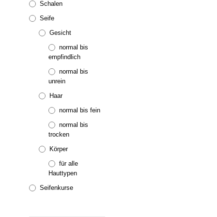
Schalen
Seife
Gesicht
normal bis
empfindlich
5.00
27,50
€
inkl. MwSt.
normal bis
D
AUSFÜHRUNG WÄHLEN
unrein
P
w
Haar
m
normal bis fein
V
normal bis
au
trocken
D
O
Körper
k
für alle
a
Hauttypen
d
Seifenkurse
P
g
w