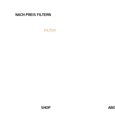
NACH PREIS FILTERN
MIN.
MAX.
FILTER
PREIS
PREIS
SHOP
ABO