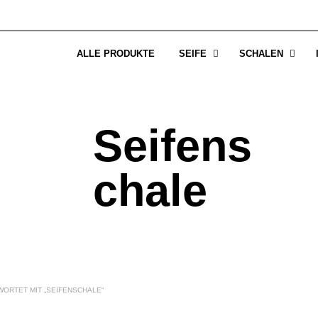
ALLE PRODUKTE
SEIFE
SCHALEN
Seifens
chale
RTET MIT „SEIFENSCHALE“