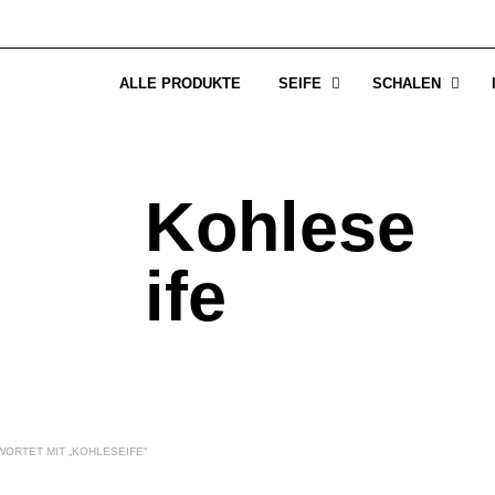
ALLE PRODUKTE
SEIFE
SCHALEN
Kohlese
ife
RTET MIT „KOHLESEIFE“