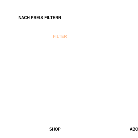
NACH PREIS FILTERN
MIN.
MAX.
FILTER
PREIS
PREIS
SHOP
ABO