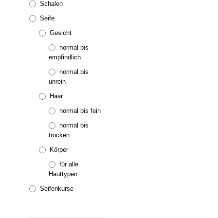
Schalen
Seife
Gesicht
normal bis
5.00
11,50
€
inkl. MwSt.
empfindlich
IN DEN WARENKORB
normal bis
unrein
Haar
normal bis fein
normal bis
trocken
Körper
für alle
Hauttypen
Seifenkurse